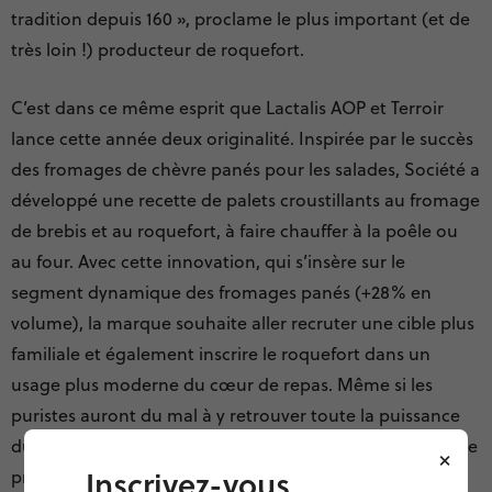
tradition depuis 160 », proclame le plus important (et de
très loin !) producteur de roquefort.
C’est dans ce même esprit que Lactalis AOP et Terroir
lance cette année deux originalité. Inspirée par le succès
des fromages de chèvre panés pour les salades, Société a
développé une recette de palets croustillants au fromage
de brebis et au roquefort, à faire chauffer à la poêle ou
au four. Avec cette innovation, qui s’insère sur le
segment dynamique des fromages panés (+28% en
volume), la marque souhaite aller recruter une cible plus
familiale et également inscrire le roquefort dans un
usage plus moderne du cœur de repas. Même si les
puristes auront du mal à y retrouver toute la puissance
du roquefort, ce produit plutôt malin est une manière de
×
Inscrivez-vous
prosélytisme doux et prudent pour des saveurs