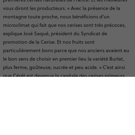
vous diront les producteurs. « Avec la présence de la
montagne toute proche, nous bénéficions d’un
microclimat qui fait que nos cerises sont très précoces,
explique José Saqué, président du Syndicat de
promotion de la Cerise. Et nos fruits sont
particulièrement bons parce que nos anciens avaient eu
le bon sens de choisir en premier lieu la variété Burlat,
plus ferme, goûteuse, sucrée et peu acide. » C’est ainsi
que Cérét est devenue la capitale des cerises primeurs,
avec une récolte qui, certaines années, peut commencer
dès la mi-avril (plus généralement début mai).
Les premières plantations significatives de cerisiers dans
la région remontent à la fin du XIXe siècle. Aujourd’hui, la
région de Céret compte une quinzaine de producteurs,
dont les plus importants cultivent entre 10 et 15 hectares.