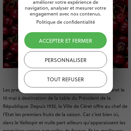
améliorer votre expérience de
navigation, analyser et mesurer votre
engagement avec nos contenus.
Politique de confidentialité
ACCEPTER ET FERMER
PERSONNALISER
TOUT REFUSER
Les premières cerises de l’année sont parties de Céret le
10 mai à destination de la table du Président de la
République. Depuis 1932, la Ville de Céret offre au chef de
l’Etat les premiers fruits de la saison. Car c’est bien ici,
dans le Vallespir et nulle part ailleurs qu’apparaissent les
premières cerises naturelles de France. Et les meilleures