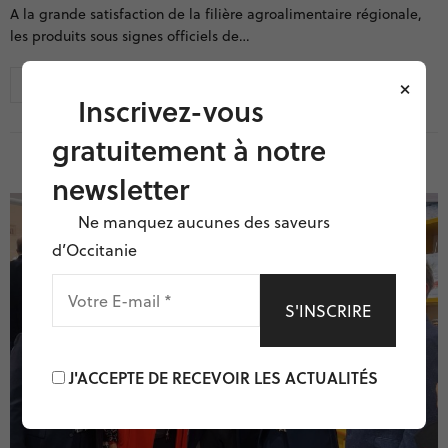
A la grande satisfaction de la filière agroalimentaire régionale,
les produits sous signes officiels de…
×
Inscrivez-vous
gratuitement à notre
newsletter
Ne manquez aucunes des saveurs
d’Occitanie
VOTRE
E-
MAIL
*
J'ACCEPTE DE RECEVOIR LES ACTUALITÉS