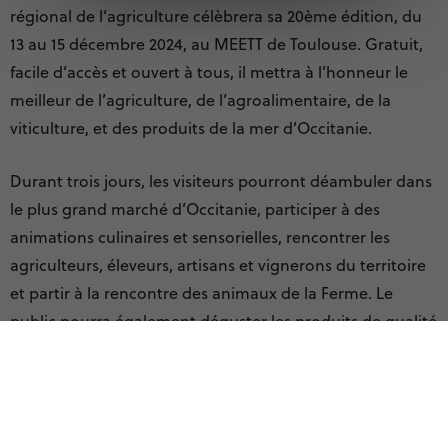
régional de l’agriculture célèbrera sa 20ème édition, du
13 au 15 décembre 2024, au MEETT de Toulouse. Gratuit,
facile d’accès et ouvert à tous, il mettra à l’honneur le
meilleur de l’agriculture, de l’agroalimentaire, de la
viticulture, et des produits de la mer d’Occitanie.
Durant trois jours, les visiteurs pourront déambuler dans
le plus grand marché d’Occitanie, participer à des
animations culinaires et sensorielles, rencontrer les
agriculteurs, éleveurs, artisans et vignerons du territoire
et partir à la rencontre des animaux de la Ferme. Le
public pourra également déguster les produits de qualité
de la région réunis sous la marque régionale Sud de
France – l’Occitanie qui rassemble 15 000 produits
agricoles, viticoles et agroalimentaires issus de la Région,
et 2 000 producteurs et entreprises.