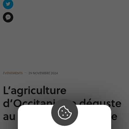
ÉVÉNEMENTS
29 NOVEMBRE 2024
L’agriculture
d’Occitanie se déguste
au MEETT de Toulouse