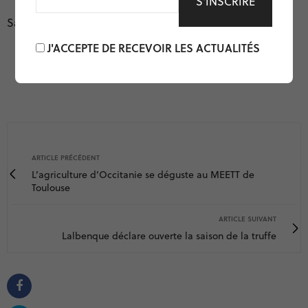
*
Savoir plus : francesapinbio.fr
J'ACCEPTE DE RECEVOIR LES ACTUALITÉS
ARTICLE PRÉCÉDENT
L’agriculture d’Occitanie se déguste au MEETT de
Toulouse
ARTICLE SUIVANT
Lalbenque déclare ouverte la saison de la truffe