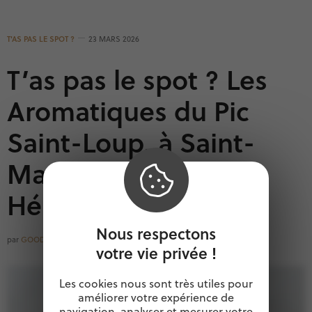
T'AS PAS LE SPOT ?
23 MARS 2026
T’as pas le spot ? Les
Aromatiques du Pic
Saint-Loup, à Saint-
Martin-de-Londres,
Hérault
Nous respectons
par
GOODOCCITANIE
votre vie privée !
Les cookies nous sont très utiles pour
améliorer votre expérience de
navigation, analyser et mesurer votre