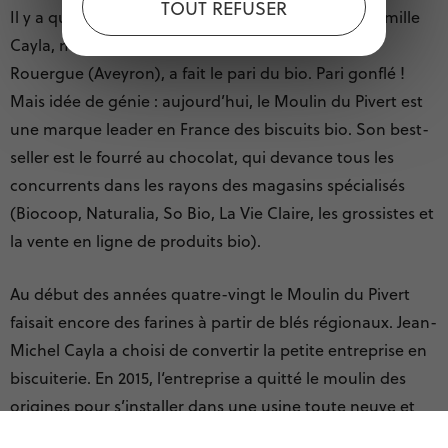
TOUT REFUSER
Il y a quarante ans, bien avant tout le monde, la famille
Cayla, meuniers à Lunac, près de Villefranche-de-
Rouergue (Aveyron), a fait le pari du bio. Pari gonflé !
Mais idée de génie : aujourd’hui, le Moulin du Pivert est
une marque leader en France des biscuits bio. Son best-
seller est le fourré au chocolat, qui devance tous les
concurrents dans les rayons des magasins spécialisés
(Biocoop, Naturalia, So Bio, La Vie Claire, les grossistes et
la vente en ligne de produits bio).
Au début des années quatre-vingt le Moulin du Pivert
faisait encore des farines à partir de blés régionaux. Jean-
Michel Cayla a choisi de convertir la petite entreprise en
biscuiterie. En 2015, l‘entreprise a quitté le moulin des
origines pour s’installer dans une usine toute neuve et
désormais dimensionnée pour accompagner le destin de