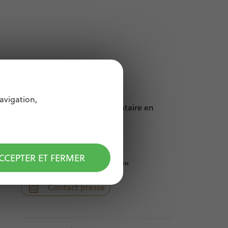
avigation,
Commentaires 00 commentaire en
modération
CCEPTER ET FERMER
CORRESPONDEZ AVEC LA RÉDACTION
Contact presse