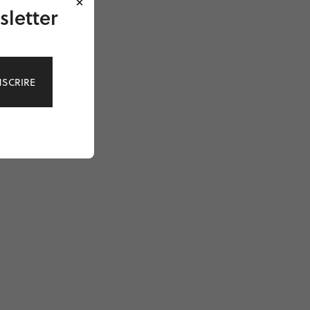
×
sletter