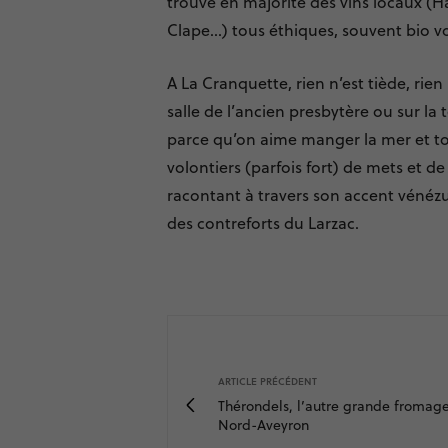
trouve en majorité des vins locaux (Ha
Clape…) tous éthiques, souvent bio vo
A La Cranquette, rien n’est tiède, rien
salle de l’ancien presbytère ou sur la t
parce qu’on aime manger la mer et tou
volontiers (parfois fort) de mets et de 
racontant à travers son accent vénézué
des contreforts du Larzac.
ARTICLE PRÉCÉDENT
Thérondels, l’autre grande fromage
Nord-Aveyron