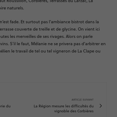
ut Roussillon, Corbières, Terrasses du Larzac, La
ire naturels.
 n’est fade. Et surtout pas l’ambiance bistrot dans la
errasse couverte de treille et de glycine. On vient ici
tes les merveilles de ses rivages. Alors on parle
vins. S’il le faut, Mélanie ne se privera pas d’arbitrer en
lien le travail de tel ou tel vigneron de La Clape ou
ARTICLE SUIVANT
rie du
La Région mesure les difficultés du
vignoble des Corbières