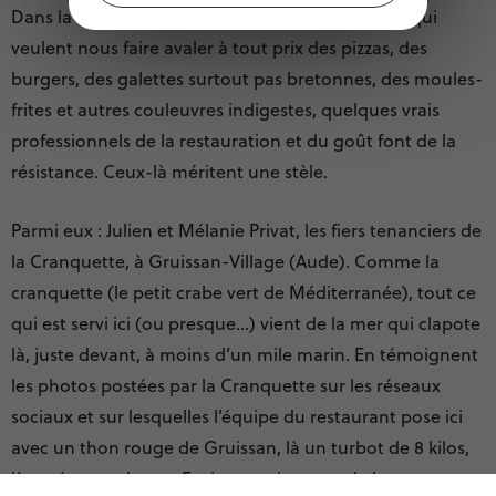
Dans la triste multitude des pseudo-restaurants qui
veulent nous faire avaler à tout prix des pizzas, des
burgers, des galettes surtout pas bretonnes, des moules-
frites et autres couleuvres indigestes, quelques vrais
professionnels de la restauration et du goût font de la
résistance. Ceux-là méritent une stèle.
Parmi eux : Julien et Mélanie Privat, les fiers tenanciers de
la Cranquette, à Gruissan-Village (Aude). Comme la
cranquette (le petit crabe vert de Méditerranée), tout ce
qui est servi ici (ou presque…) vient de la mer qui clapote
là, juste devant, à moins d’un mile marin. En témoignent
les photos postées par la Cranquette sur les réseaux
sociaux et sur lesquelles l’équipe du restaurant pose ici
avec un thon rouge de Gruissan, là un turbot de 8 kilos,
là un énorme loup… Et si ça ne vient pas de la mer, ça