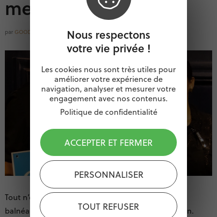
mer à manger
Nous respectons
par
GOODOCCITANIE
votre vie privée !
Les cookies nous sont très utiles pour
améliorer votre expérience de
navigation, analyser et mesurer votre
engagement avec nos contenus.
Politique de confidentialité
ACCEPTER ET FERMER
PERSONNALISER
Tout n’est peut-être pas perdu, dans les stations
TOUT REFUSER
balnéaires du littoral roussillonnais et languedocien.