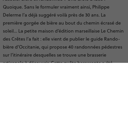
Quoique. Sans le formuler vraiment ainsi, Philippe
Delerme l’a déjà suggéré voilà près de 30 ans. La
première gorgée de bière au bout du chemin écrasé de
soleil… La petite maison d’édition marseillaise Le Chemin
des Crêtes l’a fait : elle vient de publier le guide Rando-
bière d’Occitanie, qui propose 40 randonnées pédestres
sur l’itinéraire desquelles se trouve une brasserie
artisanale à découvrir. Cette quête harassante a été
confiée au montpelliérain Sylvain Lombardi, grimpeur,
amateur éclairé de bières artisanales et fin connaisseur
du sud de la France. Il a entrepris ce projet de topo-
guide à la suite du travail de ses parents, car « randonner
est une histoire de famille » et « la bière, un plaisir
d’adulte qui se régale à jouer avec les saveurs ».
Le guide emmène les marcheurs à la découverte de