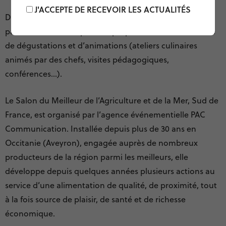
J'ACCEPTE DE RECEVOIR LES ACTUALITÉS
Durant les 3 jours de l’événement, les organisateurs, les
partenaires et les exposants proposeront une multitude
de dégustations et d’animations (ateliers culinaires
animés par des chefs, visites pédagogiques,
conférences…).
Le Salon du Meilleur de l’Agriculture et de la Mer, Sud de
France, est organisé par l’agence événementielle PAC
Communication. Installée depuis plus de 30 ans en
Occitanie (Aveyron), engagée auprès de nombreux
producteurs de la région parmi les meilleurs, elle
développe depuis quelques années plusieurs actions au
service d’une alimentation de qualité, de proximité, tout
à la fois source de plaisir, de santé et de richesse
économique.