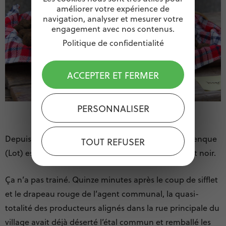
améliorer votre expérience de
navigation, analyser et mesurer votre
engagement avec nos contenus.
Politique de confidentialité
ACCEPTER ET FERMER
PERSONNALISER
Depuis soixante ans, le marché aux truffes de Lalbenque
TOUT REFUSER
(Lot) est la plaque tournante régionale du diamant noir.
Ça n’a pas trainé. Quinze minutes après le coup de sifflet
et le drapeau rouge de l’agent communal, la quasi-
totalité des producteurs alignés dans la rue principale du
village avait déjà déserté l’étal commun et remballé les