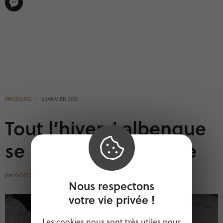
PRODUITS
5 JANVIER 2021
Tout l’hiver, Lalbenque
se parfume à la truffe
par
GOODOCCITANIE
Nous respectons
votre vie privée !
Les cookies nous sont très utiles pour