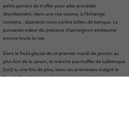
petits paniers de truffes pour aller procéder
discrètement, dans une rue voisine, à l’échange
convenu : diamants noirs contre billets de banque. La
puissante odeur du précieux champignon embaume
encore toute la rue.
Dans le froid glacial de ce premier mardi de janvier, au
plus fort de la saison, le marché aux truffes de Lalbenque
(Lot) a, une fois de plus, tenu ses promesses malgré le
Covid-19 et l’absence des restaurateurs. Une
cinquantaine de vendeurs, environ soixante-dix lots
pesant de quelques dizaines de grammes à plus d’un
kilo, représentant au total 48 kilos de tuber
mélanosporum (la truffe noire du Quercy) qui se sont
vendus au prix moyen de 600 € le kilo (1000 € au détail).