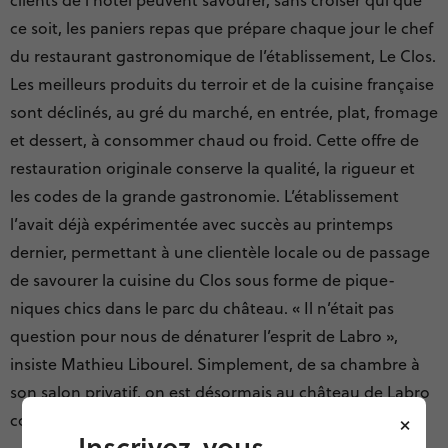
ce soit, les paniers repas que prépare chaque jour le chef
du restaurant gastronomique de l’établissement, Le Clos.
Les meilleurs produits du terroir et de la cuisine française
sont déclinés, au gré du marché, en entrée, plat, fromage
et dessert, à consommer chaud ou froid. Cette offre de
restauration originale conserve la qualité, la rigueur et
les codes de la grande gastronomie. L’établissement
l’avait déjà expérimentée avec succès au printemps
dernier, permettant à une clientèle locale ou de passage
de savourer la cuisine du Clos sous forme de pique-
niques chics dans le parc du château. « Il n’était pas
question pour nous de dénaturer l’esprit de Labro »,
insiste Mathieu Libourel. Simplement, de sa chambre à
son salon privatif, on est désormais au château de Labro
×
comme à la maison : libre et en sécurité.
Inscrivez-vous