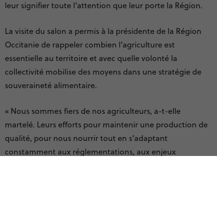
leur signifier toute l‘attention que leur porte la Région.
La visite du salon a permis à la présidente de la Région
Occitanie de rappeler combien l’agriculture est
essentielle au territoire et avec quelle volonté la
collectivité mobilise des moyens dans une stratégie de
souveraineté alimentaire.
« Nous sommes fiers de nos agriculteurs, a-t-elle
martelé. Leurs efforts pour maintenir une production de
qualité, pour nous nourrir tout en s’adaptant
constamment aux réglementations, aux enjeux
écologiques, ou encore aux impacts du dérèglement
climatique, doivent être sans cesse soutenus, reconnus
et salués.