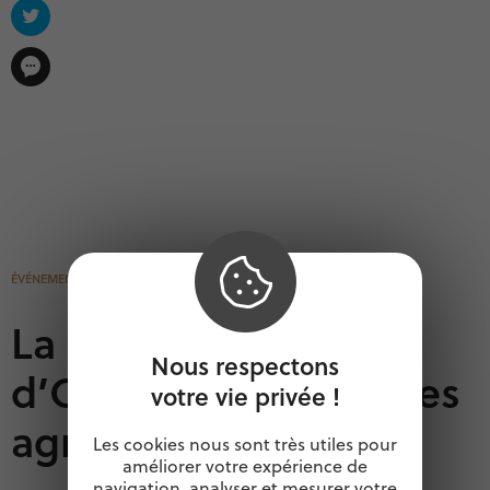
ÉVÉNEMENTS
1 MARS 2023
La présidente
Nous respectons
d’Occitanie auprès des
votre vie privée !
agriculteurs
Les cookies nous sont très utiles pour
améliorer votre expérience de
navigation, analyser et mesurer votre