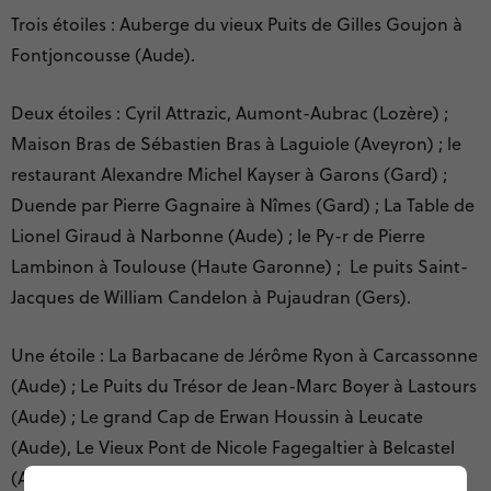
Trois étoiles : Auberge du vieux Puits de Gilles Goujon à
Fontjoncousse (Aude).
Deux étoiles : Cyril Attrazic, Aumont-Aubrac (Lozère) ;
Maison Bras de Sébastien Bras à Laguiole (Aveyron) ; le
restaurant Alexandre Michel Kayser à Garons (Gard) ;
Duende par Pierre Gagnaire à Nîmes (Gard) ; La Table de
Lionel Giraud à Narbonne (Aude) ; le Py-r de Pierre
Lambinon à Toulouse (Haute Garonne) ; Le puits Saint-
Jacques de William Candelon à Pujaudran (Gers).
Une étoile : La Barbacane de Jérôme Ryon à Carcassonne
(Aude) ; Le Puits du Trésor de Jean-Marc Boyer à Lastours
(Aude) ; Le grand Cap de Erwan Houssin à Leucate
(Aude), Le Vieux Pont de Nicole Fagegaltier à Belcastel
(Aveyron) ; Le Belvédère de Guillaume Viala à Bozouls